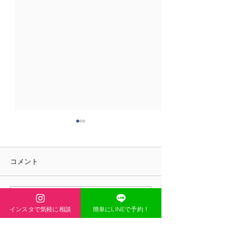
コメント
コメントを追加…
最初の3週間が勝負。“習
筋トレすると太
インスタで気軽に相談
簡単にLINEで予約！
慣化の壁”を越える方法
女性が気にする