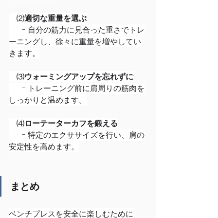
　⑵
適切な重量を選ぶ
:
　   - 自分の筋力に見合った重さでトレ
ーニングし、徐々に重量を増やしてい
きます。
　⑶
ウォーミングアップを忘れずに
:
   　- トレーニング前に肩周りの筋肉を
しっかりと温めます。
　⑷
ローテーターカフを鍛える
:
  　 - 特定のエクササイズを行い、肩の
安定性を高めます。
まとめ
ベンチプレスを安全に楽しむために