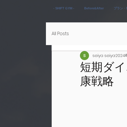
- SHIFT GYM -
Before&After
プラン・
All Posts
seiya seiya
202
短期ダイ
康戦略