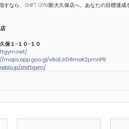
すなら、SHIFT GYM新大久保店へ。あなたの目標達
保店
久保１−１０−１０
ftgym.net/
://maps.app.goo.gl/v8cEJrD8maK2pmnP9
meblo.jp/shiftgym/