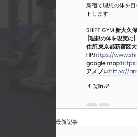
新宿で理想の体を目指
トします。
SHIFT GYM 新大久
 [理想の体を現実に] 
住所:東京都新宿区大
HP:
https://www.shi
google map:
https
アメブロ:
https://a
最新記事