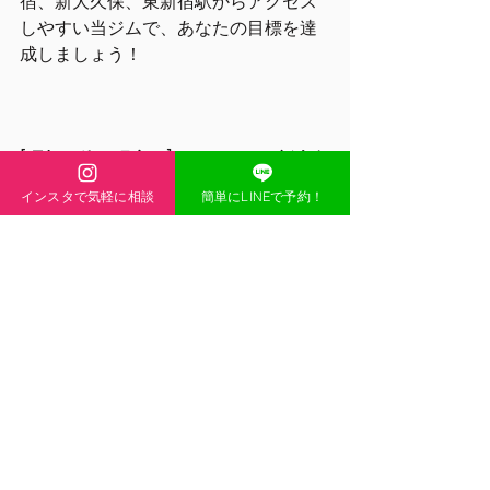
宿、新大久保、東新宿駅からアクセス
しやすい当ジムで、あなたの目標を達
成しましょう！
[理想の体を現実に] - SHIFT GYM新大久
保店
インスタで気軽に相談
簡単にLINEで予約！
住所:東京都新宿区大久保１−１０−１０
HP:
https://www.shiftgym.net/
google 
map:
https://maps.app.goo.gl/v8cEJr
D8maK2pmnP9
アメブロ:
https://ameblo.jp/shiftgym/