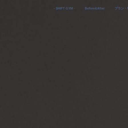
- SHIFT GYM -
Before&After
プラン・