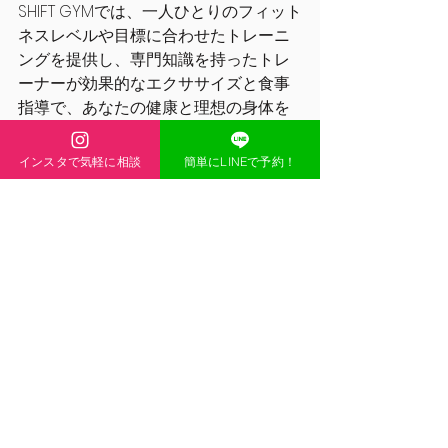
SHIFT GYMでは、一人ひとりのフィット
ネスレベルや目標に合わせたトレーニ
ングを提供し、専門知識を持ったトレ
ーナーが効果的なエクササイズと食事
指導で、あなたの健康と理想の身体を
サポートします。
インスタで気軽に相談
簡単にLINEで予約！
リーズナブルな価格、質の高いトレー
ナー、おしゃれな内装、完全個室での
トレーニング、ペアトレ割引など、多
くの強みを持つジムです。
新宿でパーソナルジムをお探しの方
は、ぜひSHIFT GYMへお越しください。
あなたのフィットネス目標を達成する
ために、私たちは全力でサポートいた
します。
SHIFT GYM新大久保店：[理想の体を現