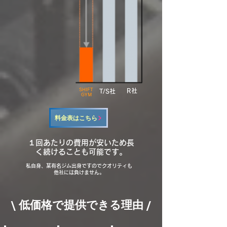
SHIFT
​R社
​T/S社
GYM
料金表はこちら
​１回あたりの費用が安いため長
く続けることも可能です。
私自身、某有名ジム出身ですのでクオリティも
他社には負けません。
\ 低価格で提供できる理由 /