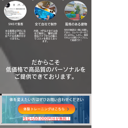
​SNSで集客
​全て自社で制作
風格のある建物
当社の施設は４階に位置し
​主な集客はSNSにな
内装、HPなど全ては自
ており、エレベーターはご
りますので、他社に
社で制作し、機材は特
ざいません。しかし、階段
比べて広告費がかか
別なパイプからの輸入
での上りは軽いアップとし
りません。
でコストを抑えており
て最適です！
ます。
だからこそ
低価格で高品質のパーソナルを
​ご提供できております。
体を変えたい方はぜひお問い合わせください
体験トレーニングはこちら
​今なら50,000円分が無料！