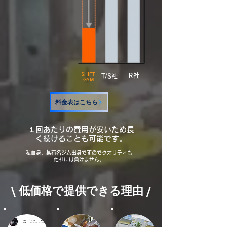
SHIFT
​R社
​T/S社
GYM
料金表はこちら
​１回あたりの費用が安いため長
く続けることも可能です。
私自身、某有名ジム出身ですのでクオリティも
他社には負けません。
\ 低価格で提供できる理由 /