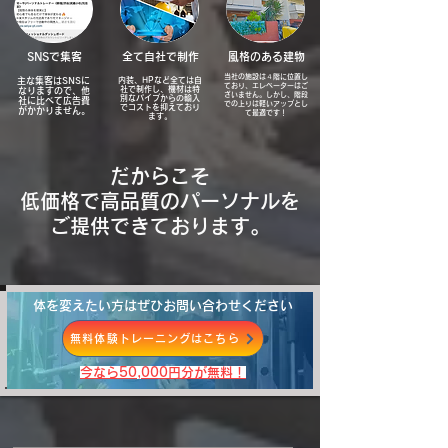
​SNSで集客
​全て自社で制作
風格のある建物
当社の施設は４階に位置し
​主な集客はSNSに
内装、HPなど全ては自
ており、エレベーターはご
社で制作し、機材は特
なりますので、他
ざいません。しかし、階段
別なパイプからの輸入
社に比べて広告費
での上りは軽いアップとし
でコストを抑えており
がかかりません。
て最適です！
ます。
だからこそ
低価格で高品質のパーソナルを
​ご提供できております。
体を変えたい方はぜひお問い合わせください
無料体験トレーニングはこちら
​今なら50,000円分が無料！